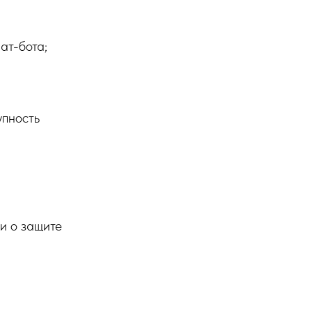
ат-бота;
упность
и о защите
ектом и