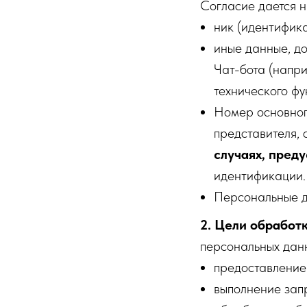
Согласие дается 
ник (идентифика
иные данные, д
Чат-бота (напр
технического ф
Номер основног
представителя,
случаях, пред
идентификации.
Персональные д
2. Цели обработ
персональных данн
предоставление 
выполнение запр