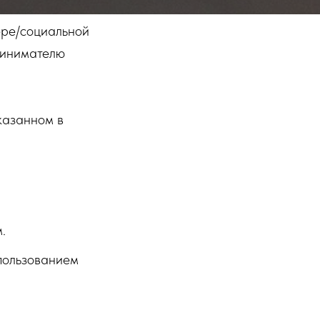
ере/социальной
ринимателю
казанном в
.
спользованием