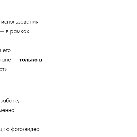
 использования
 — в рамках
 его
ргане —
только в
сти
работку
менно:
цию фото/видео,