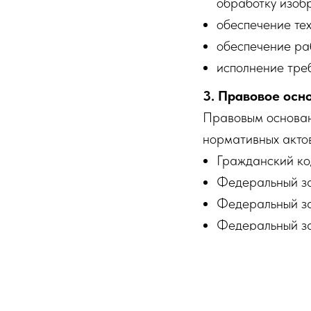
обработку изобр
обеспечение те
обеспечение раб
исполнение тре
3. Правовое осн
Правовым основан
нормативных акто
Гражданский ко
Федеральный з
Федеральный з
Федеральный за
информации» №
публичная офер
Оператором при